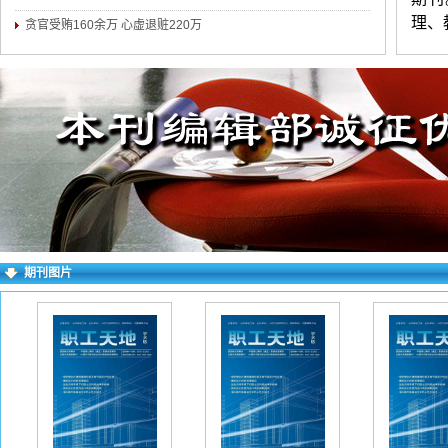
理、
贪官受贿160余万 心虚退赃220万
理论
练，
（两
简介
权对
求逐
右上
期刊图片
失败
一作
如下