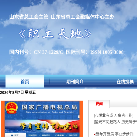
山东省总工会主管 山东省总工会融媒体中心主办
国内刊号：CN 37-1229/C 国际刊号：ISSN 1005-3808
首页
期刊简介
在线投稿
2026年8月7日 星期五
要闻
[心悦业有成 万事皆可期]
[星光不问赶路人 历史属于
[新年开新局 事业步步升
]