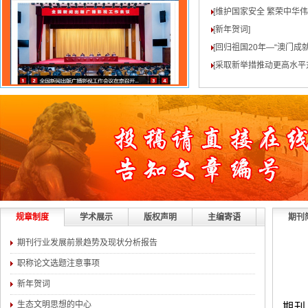
[维护国家安全 繁荣中华
[新年贺词
]
[回归祖国20年—“澳门成就
[采取新举措推动更高水平
规章制度
学术展示
版权声明
主编寄语
期刊
期刊行业发展前景趋势及现状分析报告
职称论文选题注意事项
新年贺词
生态文明思想的中心
期刊